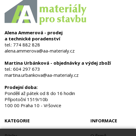
Alena Ammerová - prodej
a technické poradenství
tel.:
774 882 828
alena.ammerova@aa-materialy.cz
Martina Urbánková - objednávky a výdej zboží
tel.:
604 297 673
martina.urbankova@aa-materialy.cz
Prodejní doba:
Pondělí až pátek od 8 do 16 hodin
Přípotoční 1519/10b
100 00 Praha 10 - Vršovice
KATEGORIE
INFORMACE
Pásky
O firmě