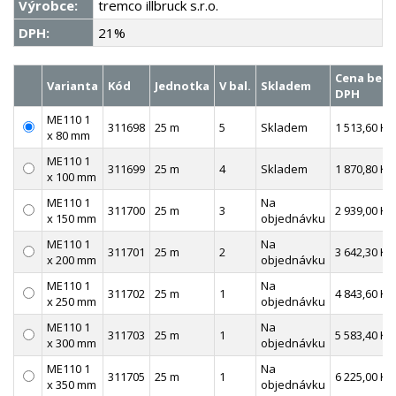
Výrobce:
tremco illbruck s.r.o.
DPH:
21%
Cena bez
Varianta
Kód
Jednotka
V bal.
Skladem
DPH
ME110 1
311698
25 m
5
Skladem
1 513,60 Kč
x 80 mm
ME110 1
311699
25 m
4
Skladem
1 870,80 Kč
x 100 mm
ME110 1
Na
311700
25 m
3
2 939,00 Kč
x 150 mm
objednávku
ME110 1
Na
311701
25 m
2
3 642,30 Kč
x 200 mm
objednávku
ME110 1
Na
311702
25 m
1
4 843,60 Kč
x 250 mm
objednávku
ME110 1
Na
311703
25 m
1
5 583,40 Kč
x 300 mm
objednávku
ME110 1
Na
311705
25 m
1
6 225,00 Kč
x 350 mm
objednávku