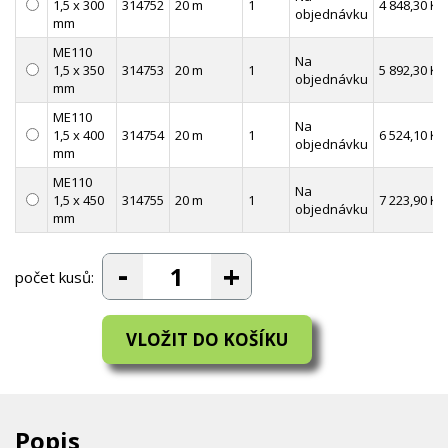
1,5 x 300
314752
20 m
1
4 848,30 Kč
objednávku
mm
ME110
Na
1,5 x 350
314753
20 m
1
5 892,30 Kč
objednávku
mm
ME110
Na
1,5 x 400
314754
20 m
1
6 524,10 Kč
objednávku
mm
ME110
Na
1,5 x 450
314755
20 m
1
7 223,90 Kč
objednávku
mm
počet kusů:
Popis