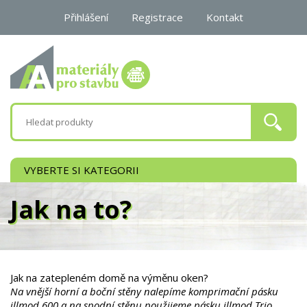
Přihlášení
Registrace
Kontakt
0 Kč
VYBERTE SI KATEGORII
Jak na to?
Jak na zatepleném domě na výměnu oken?
Na vnější horní a boční stěny nalepíme komprimační pásku
illmod 600 a na spodní stěnu použijeme pásku illmod Trio.