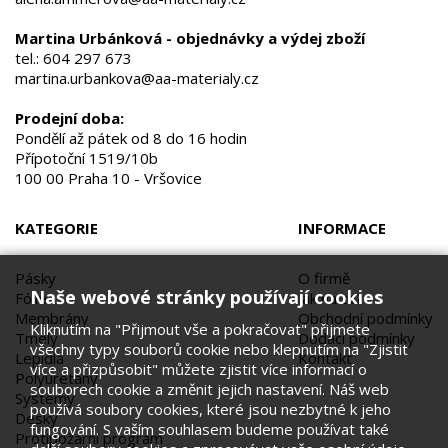
Martina Urbánková - objednávky a výdej zboží
tel.:
604 297 673
martina.urbankova@aa-materialy.cz
Prodejní doba:
Pondělí až pátek od 8 do 16 hodin
Přípotoční 1519/10b
100 00 Praha 10 - Vršovice
KATEGORIE
INFORMACE
Pásky
O firmě
Naše webové stránky používají cookies
Fólie
Jak na to?
Membrány
Obchodní podmínky
Kliknutím na "Přijmout vše a pokračovat" přijmete
Tmely
Dodací podmínky
všechny typy souborů cookie nebo klepnutím na "Zjistit
Lepidla
Kontakt
více a přizpůsobit" můžete zjistit více informací o
Polyuretany
souborech cookie a změnit jejich nastavení. Náš web
Systémy
používá soubory cookies, které jsou nezbytné k jeho
Desky
fungování. S vaším souhlasem budeme používat také
Protipožární program