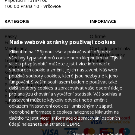
Přípotoční 1519/10b
100 00 Praha 10 - Vršovice
KATEGORIE
INFORMACE
Pásky
O firmě
Naše webové stránky používají cookies
Fólie
Jak na to?
Membrány
Obchodní podmínky
Kliknutím na "Přijmout vše a pokračovat" přijmete
Tmely
Dodací podmínky
všechny typy souborů cookie nebo klepnutím na "Zjistit
Lepidla
Kontakt
více a přizpůsobit" můžete zjistit více informací o
Polyuretany
souborech cookie a změnit jejich nastavení. Náš web
Systémy
používá soubory cookies, které jsou nezbytné k jeho
Desky
fungování. S vaším souhlasem budeme používat také
Protipožární program
další soubory cookies a zpracovávat vaše osobní údaje
Kotvy
pro analýzu chování a vytváření statistik. Váš souhlas a
Příslušenství
nastavení můžete kdykoliv odvolat nebo změnit
Ochrana betonu
odkazem "Nastavení cookies" umístěným v zápatí.
Podrobné informace o cookies naleznete kliknutím na
tlačítko "Zjistit více". Informace o zpracování osobních
údajů naleznete na stránce
GDPR.
Zjistit více a přizpůsobit