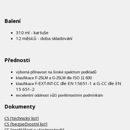
Balení
310 ml - kartuše
12 měsíců - doba skladování
Přednosti
výborná přilnavost na široké spektrum podkladů
klasifikace F-25LM a G-25LM dle ISO 11 600
dle EN 15651-1 a G-CC dle EN
klasifikace F-EXT-INT-CC
15 651-2
excelentní odolnost vůči povětrnostním podmínkám
Dokumenty
CS [technický list]
CS [bezpečnostní list]
CS [prohlášení o vlastnostech]