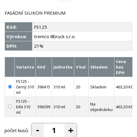
FASÁDNÍ SILIKON PREMIUM
Kód:
FS125
Výrobce:
tremco illbruck s.r.o.
DPH:
21%
Cena
Varianta
Kód
Jednotka
V bal.
Skladem
bez
DPH
FS125 -
černý 310
396415
310 ml
20
Skladem
463,20 Kč
ml
FS125 -
Na
bílá 310
396399
310 ml
20
463,20 Kč
objednávku
ml
počet kusů: