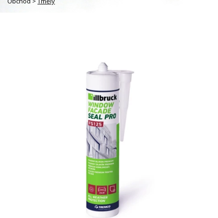
Obchod >
Tmely